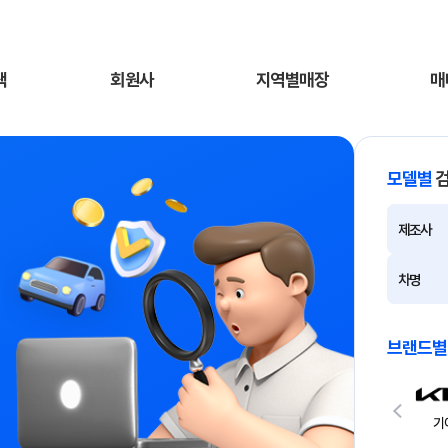
색
회원사
지역별매장
매
모델별
제조사
차명
브랜드별
겐
렉서스
현대
제네시스
기