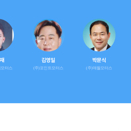
재
김영일
박문식
이모터스
(주)포인트모터스
(주)매월모터스