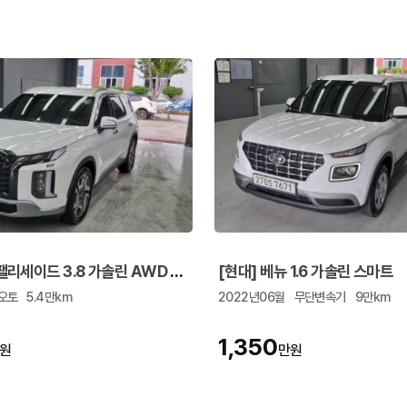
[현대] 더 뉴팰리세이드 3.8 가솔린 AWD 프레스티지
[현대] 베뉴 1.6 가솔린 스마트
오토
5.4만km
2022년06월
무단변속기
9만km
1,350
원
만원