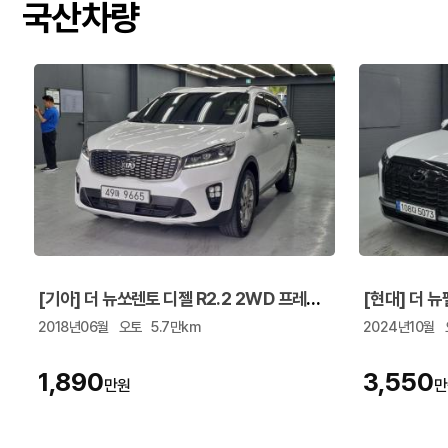
국산차량
[기아] 더 뉴쏘렌토 디젤 R2.2 2WD 프레스티지
2018년06월
오토
5.7만km
2024년10월
1,890
3,550
만원
만