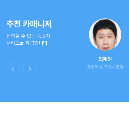
추천 카매니저
신뢰할 수 있는 중고차
서비스를 제공합니다.
주현철
장인우피터
최재원
)현철모터스
세양물류(주)중고차사업부
유한회사 우진자동차
광주지점