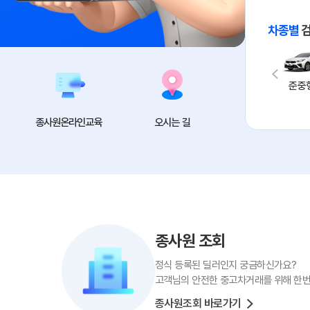
차종별
차
특장/화물
경차
소형차
준중
종사원온라인교육
오시는 길
종사원 조회
정식 등록된 딜러인지 궁금하신가요?
고객님의 안전한 중고차거래를 위해 한번
종사원조회 바로가기