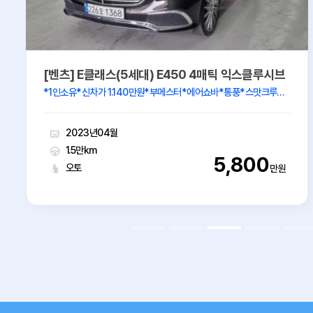
[벤츠] E클래스(5세대) E450 4매틱 익스클루시브
*1인소유*신차가 1.140만원*부메스터*에어쇼바*통풍*스맛크루즈*키2개
2023년04월
1.5만km
5,800
오토
만원