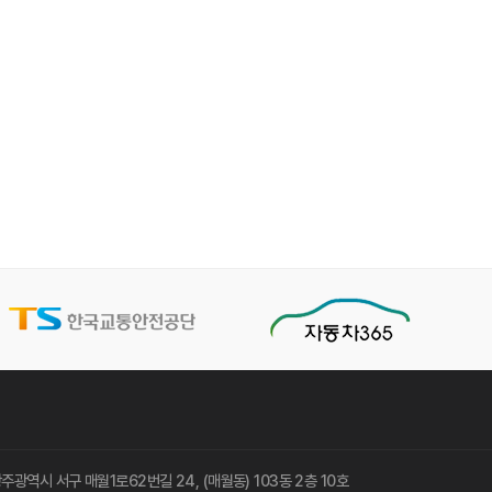
 광주광역시 서구 매월1로62번길 24, (매월동) 103동 2층 10호