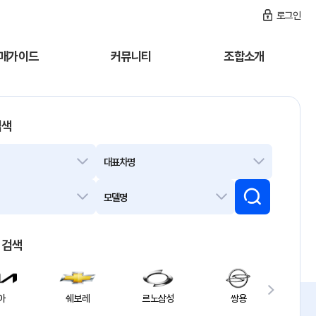
로그인
매가이드
커뮤니티
조합소개
검색
대표차명
모델명
검색
아
쉐보레
르노삼성
쌍용