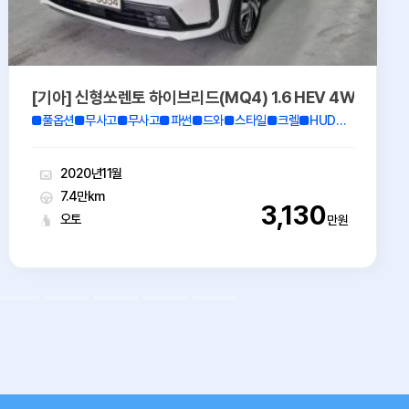
[기아] 신형쏘렌토 하이브리드(MQ4) 1.6 HEV 4WD 시그
■풀옵션■무사고■무사고■파썬■드와■스타일■크렐■HUD■스맛커넥■
2020년11월
7.4만km
3,130
오토
만원