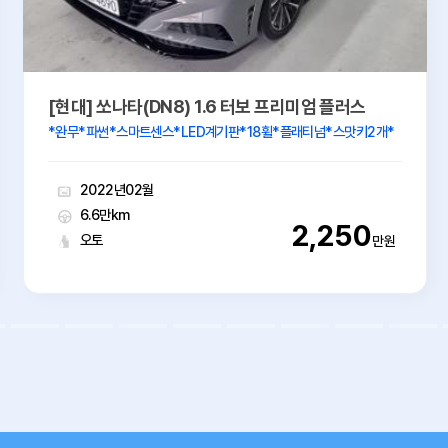
[현대] 쏘나타(DN8) 1.6 터보 프리미엄 플러스
*완무*파썬*스마트센스*LED계기판*18휠*플래티넘*스맛키2개*
2022년02월
6.6만km
2,250
오토
만원