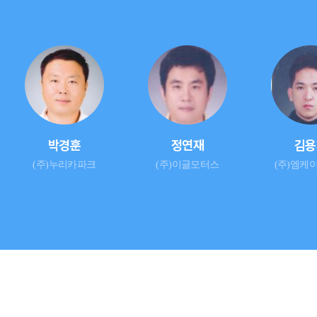
박경훈
정연재
김용
(주)누리카파크
(주)이글모터스
(주)엠케