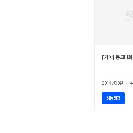
테슬라
0
토요타
0
파가니
0
페라리
0
포드
0
포르쉐
0
포톤
0
[기아] 봉고Ⅲ화
폰티악
0
폴스타
0
푸조
0
2014년08월
수
피아트
0
허머
0
성능점검
혼다
0
한국상용트럭
2
한국쓰리축
0
한국메리트
0