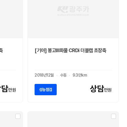
축
[기아] 봉고Ⅲ화물 CRDi 더블캡 초장축
2018년12월
수동
9.3만km
상담
상담
성능점검
만원
만원