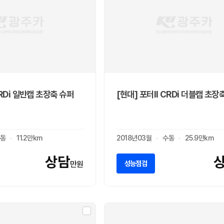
CRDi 일반캡 초장축 슈퍼
[현대] 포터II CRDi 더블캡 초장
동
11.2만km
2018년03월
수동
25.9만km
상담
성능점검
만원