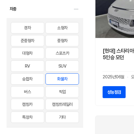
차종
경차
소형차
준중형차
중형차
[현대] 스타리아 
대형차
스포츠카
5인승 모던
RV
SUV
2025년06월
승합차
화물차
버스
픽업
성능점검
캠핑카
캠핑트레일러
특장차
기타