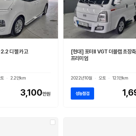
2.2 디젤 카고
[현대] 포터II VGT 더블캡 초장축
프리미엄
오토
2.2만km
2022년10월
오토
12.1만km
3,100
1,6
성능점검
만원