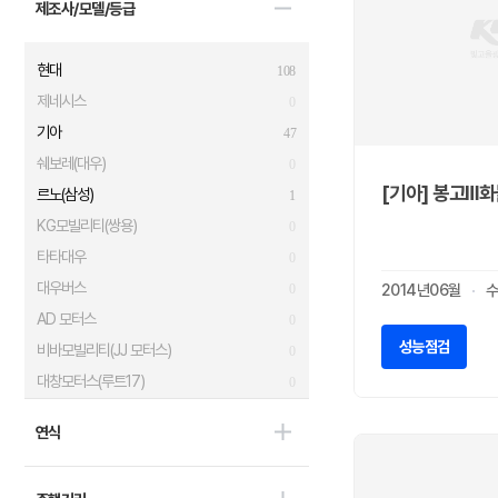
제조사/모델/등급
현대
108
제네시스
0
기아
47
쉐보레(대우)
0
[기아] 봉고Ⅲ화
르노(삼성)
1
KG모빌리티(쌍용)
0
타타대우
0
대우버스
2014년06월
수
0
AD 모터스
0
성능점검
비바모빌리티(JJ 모터스)
0
대창모터스(루트17)
0
범한자동차
0
연식
디피코
0
마스타
1