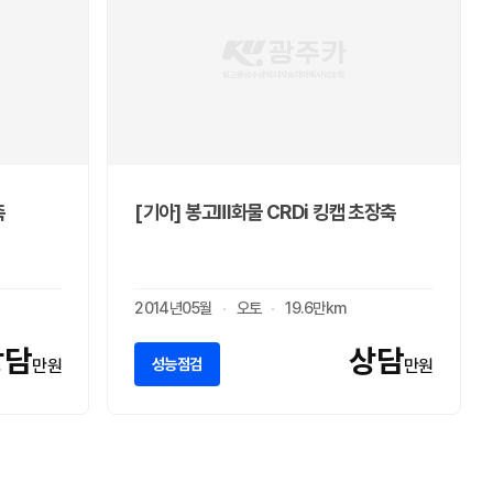
축
[기아] 봉고Ⅲ화물 CRDi 킹캡 초장축
2014년05월
오토
19.6만km
상담
상담
성능점검
만원
만원