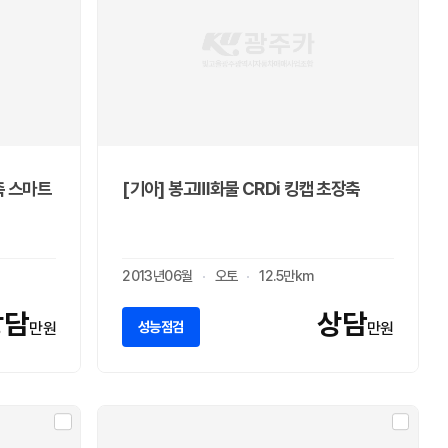
축 스마트
[기아] 봉고Ⅲ화물 CRDi 킹캡 초장축
2013년06월
오토
12.5만km
상담
상담
성능점검
만원
만원