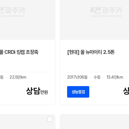
물 CRDi 킹캡 초장축
[현대] 올 뉴마이티 2.5톤
동
22.5만km
2017년06월
수동
13.4만km
상담
성능점검
만원