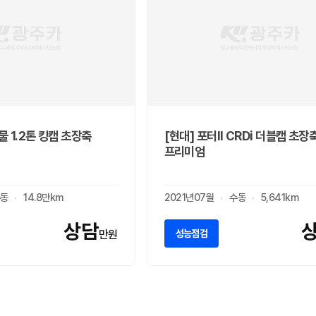
물 1.2톤 킹캡 초장축
[현대] 포터II CRDi 더블캡 초장
프리미엄
동
14.8만km
2021년07월
수동
5,641km
상담
성능점검
만원