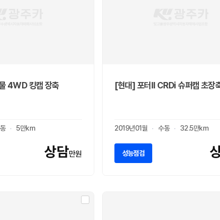
물 4WD 킹캡 장축
[현대] 포터II CRDi 슈퍼캡 초장
동
5만km
2019년01월
수동
32.5만km
상담
성능점검
만원