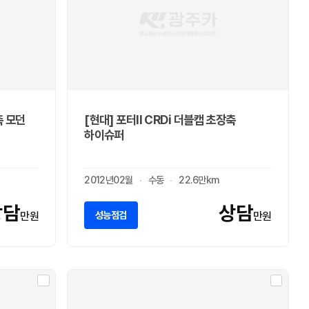
축 모던
[현대] 포터II CRDi 더블캡 초장축
하이슈퍼
2012년02월
수동
22.6만km
상담
상담
성능점검
만원
만원