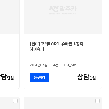
[현대] 포터II CRDi 슈퍼캡 초장축
하이슈퍼
2014년04월
수동
11.9만km
상담
상담
성능점검
만원
만원