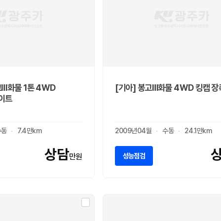
고Ⅲ화물 1톤 4WD
[기아] 봉고Ⅲ화물 4WD 킹캡 장
라이트
수동
7.4만km
2009년04월
수동
24.1만km
상담
성능점검
만원