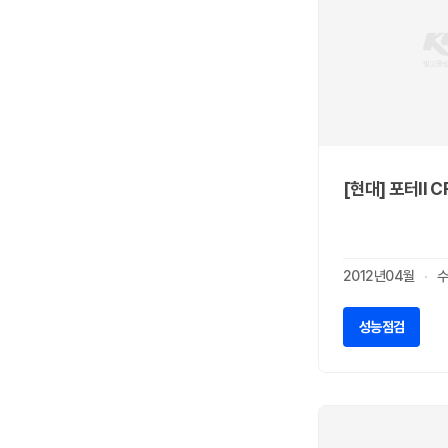
스즈키
0
시트로엥
0
알파 로메오
0
알핀
0
애스턴마틴
0
어큐라
0
오펠
0
[현대] 포터II 
올즈모빌
0
이네오스
0
이스즈
0
2012년04월
수
인피니티
0
재규어
0
성능점검
지프
0
캐딜락
0
코닉세그
0
크라이슬러
0