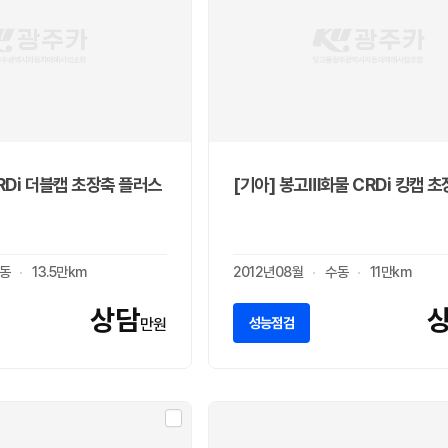
CRDi 더블캡 초장축 플러스
[기아] 봉고Ⅲ화물 CRDi 킹캡 
동
13.5만km
2012년08월
수동
11만km
상담
성능점검
만원