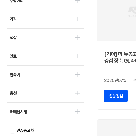
주행거리
마이브(KST 일렉트릭)
0
세보모빌리티(캠시스)
0
가격
스마트이브이
1
우진산전
0
어울림
0
색상
에디슨모터스
0
이비온
[기아] 더 뉴봉
0
연료
킹캡 장축 GL
캠프마스터
0
파워프라자
0
변속기
BMW
0
2020년07월
벤츠
0
옵션
아우디
성능점검
0
폭스바겐
0
매매단지명
미니
0
DS
0
GMC
인증중고차
0