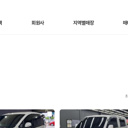
색
회원사
지역별매장
매