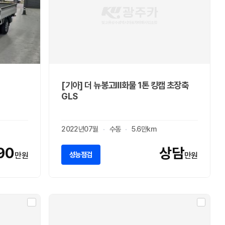
[기아] 더 뉴봉고Ⅲ화물 1톤 킹캡 초장축
GLS
2022년07월
수동
5.6만km
90
상담
성능점검
만원
만원