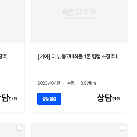
초장축
[기아] 더 뉴봉고Ⅲ화물 1톤 킹캡 초장축 L
2023년04월
수동
3.9만km
상담
상담
성능점검
만원
만원