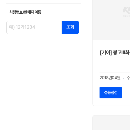
LEVC
0
닛산
0
차량번호/판매자 이름
다이하쯔
0
닷지
조회
0
란치아
0
람보르기니
0
랜드로버
0
[기아] 봉고Ⅲ화
램
0
렉서스
0
로버
0
2018년04월
수
로터스
0
롤스로이스
0
성능점검
르노
0
리비안
0
링컨
0
마세라티
0