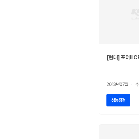
마쯔다
0
맥라렌
0
머큐리
0
미쯔비시
0
미쯔오까
0
벤틀리
0
볼보
0
[현대] 포터II 
부가티
0
북기은상
0
뷰익
0
2013년07월
수
사브
0
사이언
0
성능점검
새턴
0
쉐보레
0
스마트
0
스바루
0