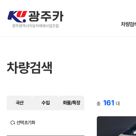
차량검
차량검색
161
국산
수입
화물/특장
총
대
선택초기화