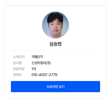
심승현
소속단지
개별단지
상사명
신성자동차(주)
보유차량
1대
연락처
010-4007-2779
보유차량 보기