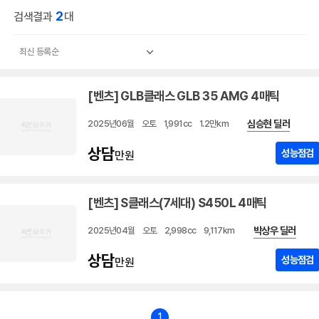
2
검색결과
대
[벤츠] GLB클래스 GLB 35 AMG 4매틱
심승현 딜러
2025년06월
오토
1,991cc
1.2만km
상담
성능점검
만원
[벤츠] S클래스(7세대) S450L 4매틱
박상우 딜러
2025년04월
오토
2,998cc
9,117km
상담
성능점검
만원
1