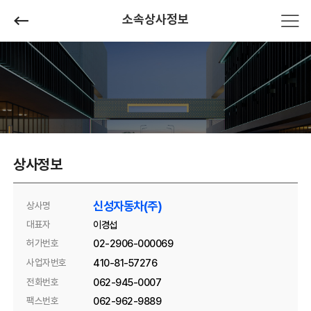
소속상사정보
상사정보
신성자동차(주)
상사명
대표자
이경섭
허가번호
02-2906-000069
사업자번호
410-81-57276
전화번호
062-945-0007
팩스번호
062-962-9889