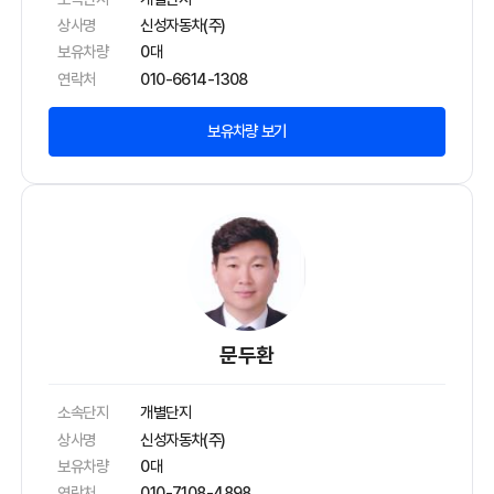
상사명
신성자동차(주)
보유차량
0대
연락처
010-6614-1308
보유차량 보기
문두환
소속단지
개별단지
상사명
신성자동차(주)
보유차량
0대
연락처
010-7108-4898