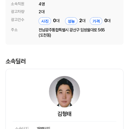
소속직원
4명
광고차량
2대
광고건수
0
2
0
대
대
대
사진
성능
가격
주소
전남광주통합특별시 광산구 임방울대로 565
(도천동)
소속딜러
김형태
소속단지
개별단지