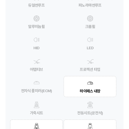
듀얼썬루프
파노라마썬루프
알루미늄휠
크롬휠
HID
LED
어탭티브
프로젝션 타입
전자식 룸미러(ECM)
하이패스 내장
가죽시트
전동시트(운전석)