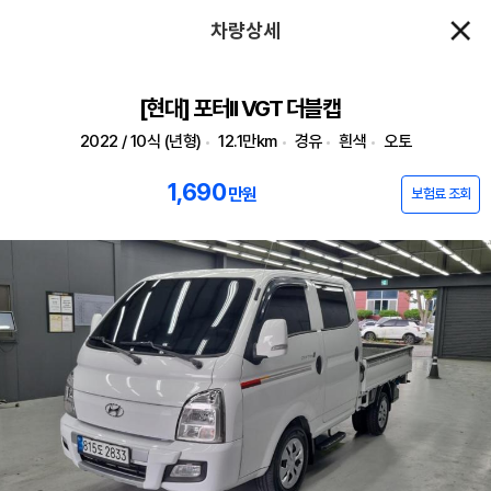
차량상세
[현대] 포터II VGT 더블캡
2022 / 10식 (년형)
12.1만km
경유
흰색
오토
1,690
만원
보험료 조회