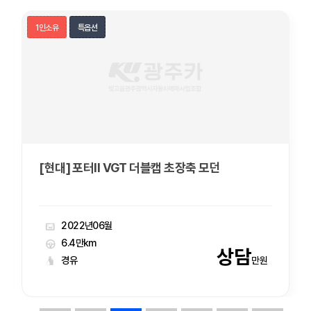
1인소유
특옵션
[현대] 포터II VGT 더블캡 초장축 모던
2022년06월
6.4만km
상담
경유
만원