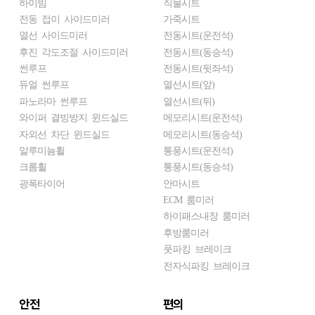
하이빔
직물시트
전동 접이 사이드미러
가죽시트
열선 사이드미러
전동시트(운전석)
후진 각도조절 사이드미러
전동시트(동승석)
썬루프
전동시트(뒷좌석)
듀얼 썬루프
열선시트(앞)
파노라마 썬루프
열선시트(뒤)
와이퍼 결빙방지 윈드실드
메모리시트(운전석)
자외선 차단 윈드실드
메모리시트(동승석)
알루미늄휠
통풍시트(운전석)
크롬휠
통풍시트(동승석)
광폭타이어
안마시트
ECM 룸미러
하이패스내장 룸미러
후방룸미러
풋파킹 브레이크
전자식파킹 브레이크
안전
편의