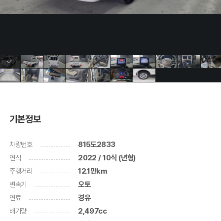
기본정보
차량번호
815도2833
연식
2022 / 10식 (년형)
주행거리
12.1만km
변속기
오토
연료
경유
배기량
2,497cc