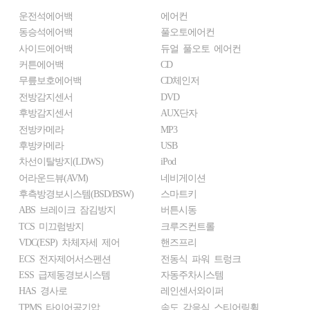
운전석에어백
에어컨
동승석에어백
풀오토에어컨
사이드에어백
듀얼 풀오토 에어컨
커튼에어백
CD
무릎보호에어백
CD체인저
전방감지센서
DVD
후방감지센서
AUX단자
전방카메라
MP3
후방카메라
USB
차선이탈방지(LDWS)
iPod
어라운드뷰(AVM)
네비게이션
후측방경보시스템(BSD/BSW)
스마트키
ABS 브레이크 잠김방지
버튼시동
TCS 미끄럼방지
크루즈컨트롤
VDC(ESP) 차체자세 제어
핸즈프리
ECS 전자제어서스펜션
전동식 파워 트렁크
ESS 급제동경보시스템
자동주차시스템
HAS 경사로
레인센서와이퍼
TPMS 타이어공기압
속도 감응식 스티어링휠