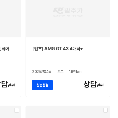
자인퓨어
[벤츠] AMG GT 43 4매틱+
2025년04월
오토
1.6만km
상담
상담
성능점검
만원
만원