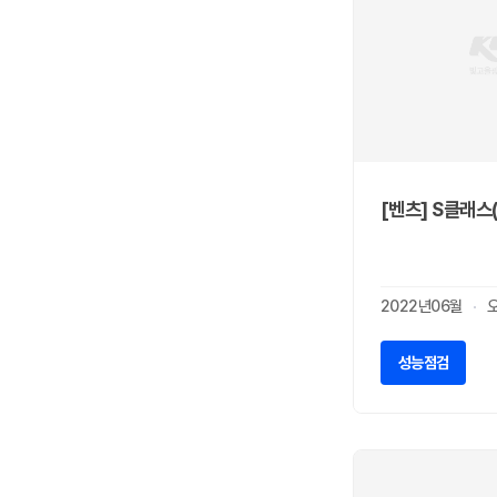
히노
0
기타
0
아드리아
0
바인스버그
0
베일리
0
타버트
0
펜트
0
[벤츠] S클래스
스터커먼
0
하비
1
비스너
0
2022년06월
크나우스
0
스위프트
0
성능점검
루나
0
위네바고
0
데스렙스
0
포레스트리버
0