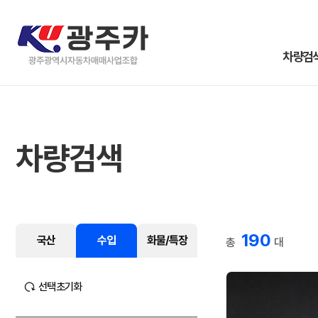
차량검
차량검색
190
국산
수입
화물/특장
총
대
선택초기화