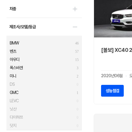
차종
제조사/모델/등급
BMW
46
[볼보] XC40 
벤츠
57
아우디
15
폭스바겐
3
2020년06월
미니
2
DS
0
성능점검
GMC
1
LEVC
0
닛산
0
다이하쯔
0
닷지
0