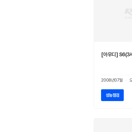
포드
6
포르쉐
10
포톤
0
폰티악
0
폴스타
1
푸조
4
피아트
0
[아우디] S6(3
허머
1
혼다
2
벤츠상용
0
2008년07월
볼보상용
0
스카니아
0
성능점검
만트럭
0
만버스
0
이베코
0
선롱버스
0