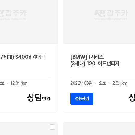
(7세대) S400d 4매틱
[BMW] 1시리즈
(3세대) 120i 어드밴티지
오토
12.3만km
2022년03월
오토
2.5만km
상담
성능점검
만원