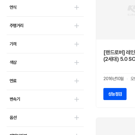
란치아
0
연식
람보르기니
1
랜드로버
8
주행거리
램
0
렉서스
6
가격
로버
0
[랜드로버] 레
로터스
0
(2세대) 5.0 S
롤스로이스
0
색상
르노
0
리비안
2016년10월
오
0
연료
링컨
1
성능점검
마세라티
5
변속기
마쯔다
0
맥라렌
0
옵션
머큐리
0
미쯔비시
0