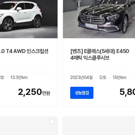
2.0 T4 AWD 인스크립션
[벤츠] E클래스(5세대) E450
4매틱 익스클루시브
오토
13.3만km
2023년04월
오토
1.5만km
2,250
5,8
성능점검
만원