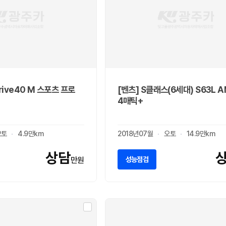
Drive40 M 스포츠 프로
[벤츠] S클래스(6세대) S63L 
4매틱+
오토
4.9만km
2018년07월
오토
14.9만km
상담
성능점검
만원