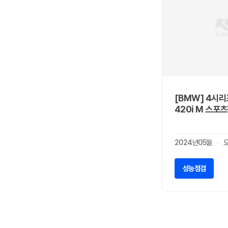
콜맨
0
스타크래프트
0
키스톤
0
엘디스
0
에어스트림
0
카라도
0
제이코
0
[BMW] 4시리
코치맨
0
420i M 스포
CHTC
0
BLK
0
2024년05월
BYD(비야디)
0
DFSK(동풍자동차)
0
성능점검
CRRC(중차)
0
안카이
0
신위안(제이스 모빌리티)
0
지리(모빌리티네트웍스)
0