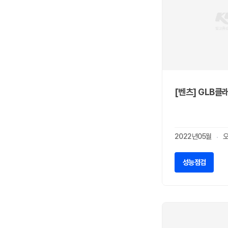
애스턴마틴
0
어큐라
0
오펠
0
올즈모빌
0
이네오스
0
이스즈
0
인피니티
2
[벤츠] GLB클래
재규어
0
지프
7
캐딜락
2
2022년05월
코닉세그
0
크라이슬러
0
성능점검
테슬라
1
토요타
0
파가니
0
페라리
0