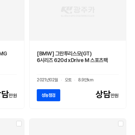
AMG
[BMW] 그란투리스모(GT)
6시리즈 620d xDrive M 스포츠팩
2021년02월
오토
8.9만km
상담
상담
성능점검
만원
만원