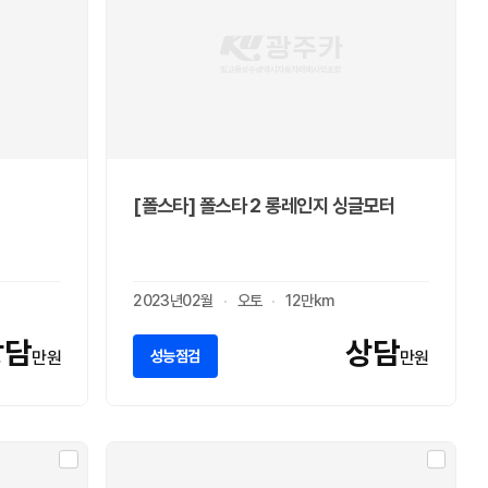
[폴스타] 폴스타 2 롱레인지 싱글모터
2023년02월
오토
12만km
상담
상담
성능점검
만원
만원