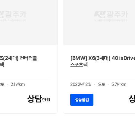
즈(2세대) 컨버터블
[BMW] X6(3세대) 40i xDriv
츠팩
스포츠팩
오토
2.1만km
2022년12월
오토
5.7만km
상담
성능점검
만원