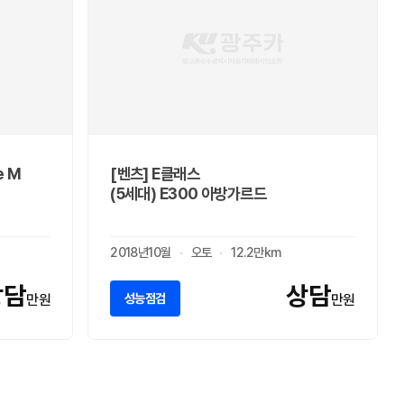
e M
[벤츠] E클래스
(5세대) E300 아방가르드
2018년10월
오토
12.2만km
상담
상담
성능점검
만원
만원