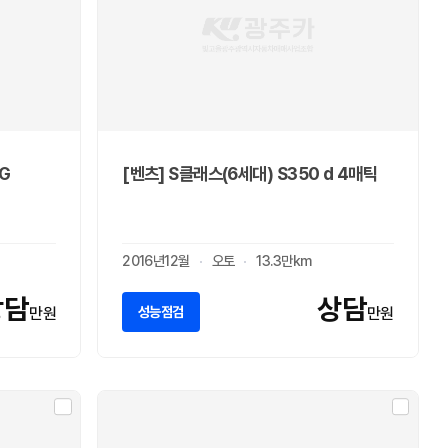
G
[벤츠] S클래스(6세대) S350 d 4매틱
2016년12월
오토
13.3만km
상담
상담
성능점검
만원
만원