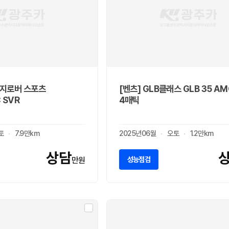
인지로버 스포츠
[벤츠] GLB클래스 GLB 35 AM
C SVR
4매틱
토
7.9만km
2025년06월
오토
1.2만km
상담
성능점검
만원