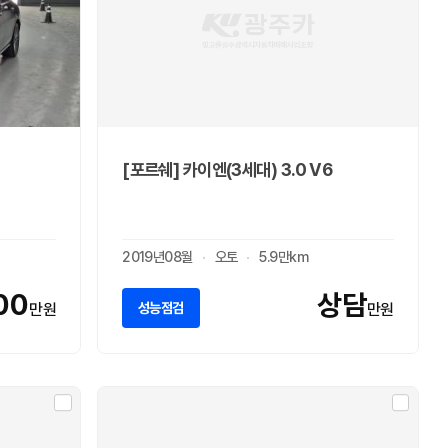
[포르쉐] 카이엔(3세대) 3.0 V6
2019년08월
오토
5.9만km
00
상담
성능점검
만원
만원