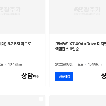
세대) 5.2 FSI 콰트로
[BMW] X7 40d xDrive 디
엑셀런스 6인승
오토
16.4만km
2022년03월
오토
10.9만km
상담
성능점검
만원