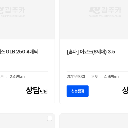
스 GLB 250 4매틱
[혼다] 어코드(8세대) 3.5
오토
2.4만km
2011년10월
오토
4.9만km
상담
성능점검
만원