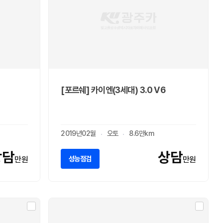
[포르쉐] 카이엔(3세대) 3.0 V6
2019년02월
오토
8.6만km
상담
상담
성능점검
만원
만원