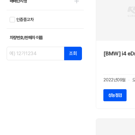
매매단지명
미쯔오까
0
벤틀리
1
볼보
인증중고차
4
부가티
0
북기은상
0
차량번호/판매자 이름
뷰익
0
사브
[BMW] i4 e
조회
0
사이언
0
새턴
0
쉐보레
2
2022년09월
스마트
0
스바루
성능점검
0
스즈키
0
시트로엥
0
알파 로메오
0
알핀
0