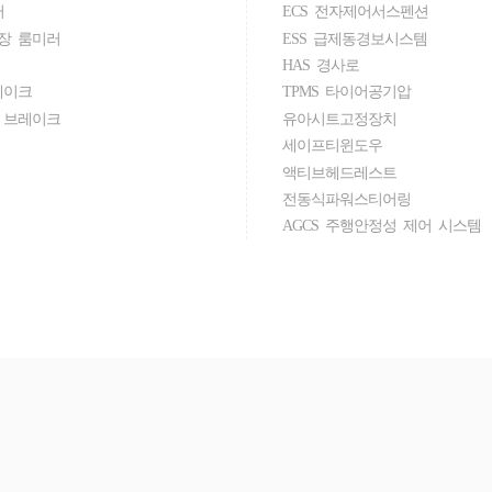
러
ECS 전자제어서스펜션
장 룸미러
ESS 급제동경보시스템
HAS 경사로
레이크
TPMS 타이어공기압
 브레이크
유아시트고정장치
세이프티윈도우
액티브헤드레스트
전동식파워스티어링
AGCS 주행안정성 제어 시스템