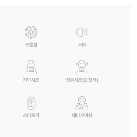
크롬휠
HID
가죽시트
전동시트(운전석)
스마트키
네비게이션