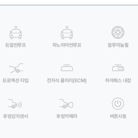
듀얼썬루프
파노라마썬루프
알루미늄휠
프로젝션 타입
전자식 룸미러(ECM)
하이패스 내장
후방감지센서
후방카메라
버튼시동