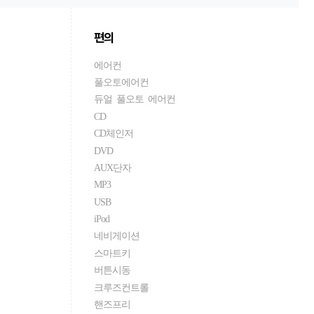
편의
에어컨
풀오토에어컨
듀얼 풀오토 에어컨
CD
CD체인저
DVD
AUX단자
MP3
USB
iPod
네비게이션
스마트키
버튼시동
크루즈컨트롤
핸즈프리