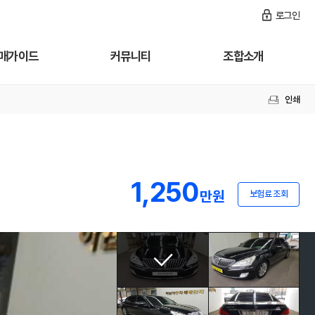
로그인
매가이드
커뮤니티
조합소개
인쇄
1,250
만원
보험료 조회