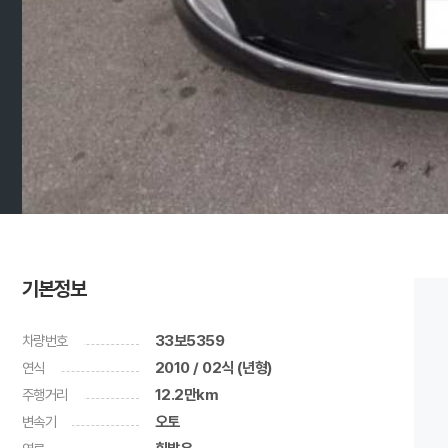
기본정보
차량번호
33보5359
연식
2010 / 02식 (년형)
주행거리
12.2만km
변속기
오토