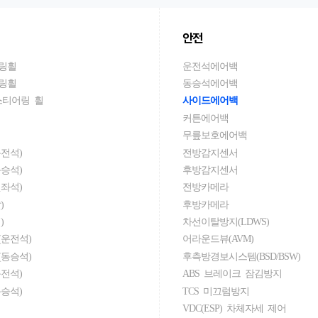
안전
링휠
운전석에어백
링휠
동승석에어백
스티어링 휠
사이드에어백
커튼에어백
무릎보호에어백
전석)
전방감지센서
승석)
후방감지센서
좌석)
전방카메라
)
후방카메라
)
차선이탈방지(LDWS)
운전석)
어라운드뷰(AVM)
동승석)
후측방경보시스템(BSD/BSW)
전석)
ABS 브레이크 잠김방지
승석)
TCS 미끄럼방지
VDC(ESP) 차체자세 제어