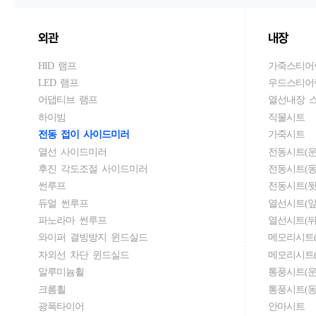
외관
내장
HID 램프
가죽스티어
LED 램프
우드스티어
어댑티브 램프
열선내장 
하이빔
직물시트
전동 접이 사이드미러
가죽시트
열선 사이드미러
전동시트(운
후진 각도조절 사이드미러
전동시트(동
썬루프
전동시트(뒷
듀얼 썬루프
열선시트(앞
파노라마 썬루프
열선시트(뒤
와이퍼 결빙방지 윈드실드
메모리시트(
자외선 차단 윈드실드
메모리시트(
알루미늄휠
통풍시트(운
크롬휠
통풍시트(동
광폭타이어
안마시트