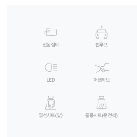
전동접이
썬루프
LED
어탭티브
열선시트(앞)
통풍시트(운전석)