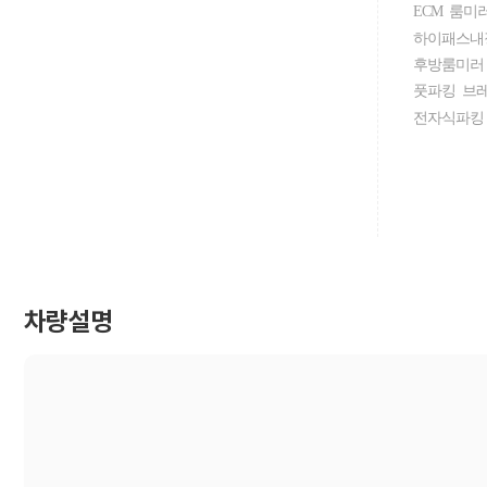
ECM 룸미
하이패스내
후방룸미러
풋파킹 브
전자식파킹
차량설명