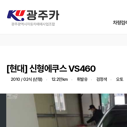
차량검
[현대] 신형에쿠스 VS460
2010 / 02식 (년형)
12.2만km
휘발유
검정색
오토