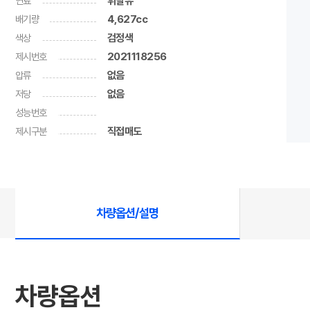
연료
휘발유
배기량
4,627cc
색상
검정색
제시번호
2021118256
압류
없음
저당
없음
성능번호
제시구분
직접매도
차량옵션/설명
차량옵션